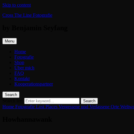
Skip to content
Cross The Line Fotografie
by Benjamin Seyfang
Menu
Home
Fotografie
Shop
Über mich
FAQ
Kontakt
Kooperationspartner
Search
Search for:
Search
Home
Fotografie
Lost Places
Vergessene und Verlassene Orte Weltwe
Howhannawank