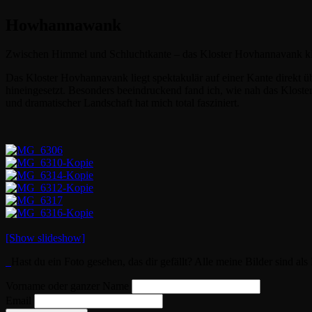
Howhannawank
Zwischen Himmel und Schluchtkante – das
Kloster Hovhannavank
kl
Das
Kloster Hovhannavank
liegt spektakulär auf einer Kante direkt 
hineingesetzt. Besonders beeindruckend fand ich, wie nah das Kloster 
und dramatischer Landschaft hat mich total fasziniert.
[Show slideshow]
Hast du ein Foto gesehen, das dir gefällt? Alle meine Bilder sind al
Vorname oder ganzer Name
Email