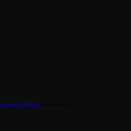
it
Armenien
Religion
Howhannawank