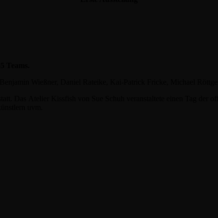
65 Teams.
Benjamin Wießner, Daniel Rateike, Kai-Patrick Fricke, Michael Röttge
att. Das Atelier Kissfish von Sue Schuh veranstaltete einen Tag der o
künstlern uvm.