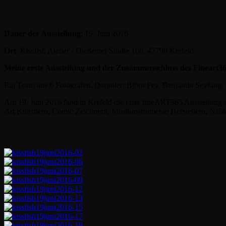
Dauer der Ausstellung
: 19. Juni 2016
Ort
: Kissfish Atelier - Dießemer Straße 166, 47799 Krefeld
Meine erste Ausstellung und der Zusammenschluss des Fineart3
Ein Team aus 6 Fotografen. Darunter: Björn Fey, Benjamin Seyfang, 
Am 19. Juni 2016 fand in Krefeld die erste fineART365 Ausstellung st
Art Künstlern, Comic Zeichnern, Musikinstrumente Herstellern, Näh