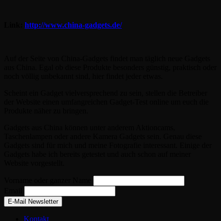
Link:
http://www.china-gadgets.de/
Auf der Seite von China-Gadgets findet man täglich neue Gadgets
aus China. Egal ob diese Produkte besonders günstig, praktisch oder
noch völlig unbekannt sind, hier findet jeder etwas.
Scheint ein Gadget vielversprechend zu sein, stellen die Betreiber
der Website einen umfangreichen Gadget-Test online um euch die
Produkte näher zu bringen.
Gadgets aus China können unter anderem Aktioncams,
Taschenlampen oder andere Kamera Gadgets sein. Genau diese
Gadgets sind für mich und meine Fotografie interessant. Einige der
Gadgets habe ich bereits getestet und auch schon auf meiner
Website vorgestellt.
Vorname oder ganzer Name
Email
Kontakt