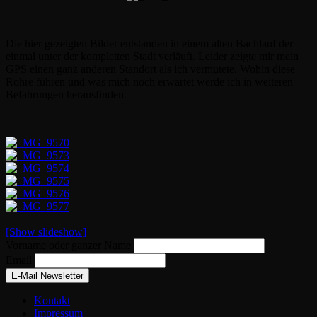
Die hier gezeigten Bilder entstanden in einem alten Bachlauf der
einmal unter der kompletten Stadt verläuft. Leider zeigte mir mein
GPS einen ganz anderen Standort als ich vermutete. Wohin diese
Rohre führen und was mich noch erwartet werde ich in weiteren
Befahrungen herausfinden.
[Show slideshow]
Vorname oder ganzer Name
Email
Kontakt
Impressum