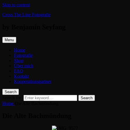
Skip to content
Cross The Line Fotografie
by Benjamin Seyfang
Menu
Home
Fotografie
Shop
Über mich
FAQ
Kontakt
Kooperationspartner
Search
Search for:
Search
Home
Die Alte Bachmündung
Die Alte Bachmündung