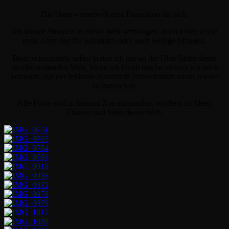
Die Unterwasserwelt eine Fazination für sich.
Ich könnte Stunden in dieser Welt verbringen, doch leider reicht
mein Atem nur für Sekunden oder auch wenige Minuten.
Beim schnorcheln selbst kratze ich nur an der Oberfläche dieser
atemberaubenden Welt. Wenn ich hinab tauche verliere ich mich
komplett, nur der fehlende Sauerstoff erinnert mich daran wieder
aufzutauchen.
Alle Fotos sind in keinem Zoo entstanden, sondern im Meer,
Flüssen und Seen dieser Welt.