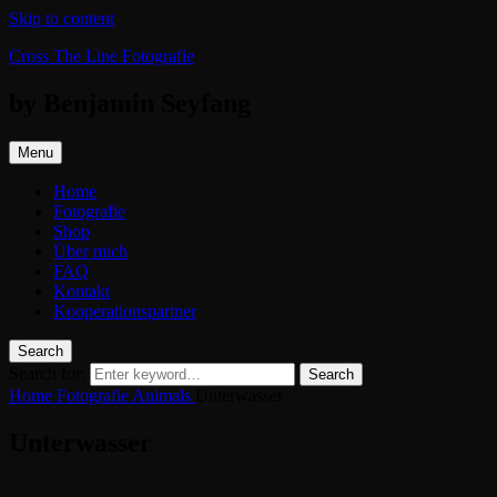
Skip to content
Cross The Line Fotografie
by Benjamin Seyfang
Menu
Home
Fotografie
Shop
Über mich
FAQ
Kontakt
Kooperationspartner
Search
Search for:
Search
Home
Fotografie
Animals
Unterwasser
Unterwasser