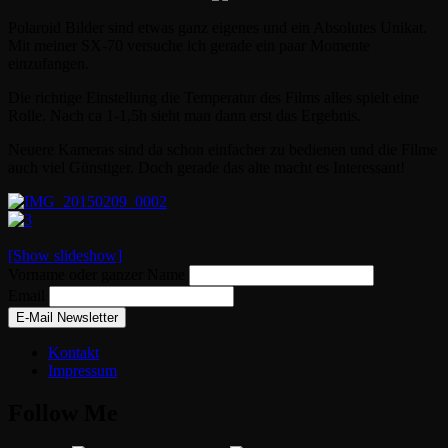
Polaroid Bilder sind etwas ganz eigenes und ein Absolutes Unikat.
Mit meiner SX-70 versuche ich gerade ein paar Momente
einzufangen.
Die richtige Einstellung die Temperatur des Films alles spielt eine
Rolle. Nach ca 1-1,5h sieht man dann erst das Ergebnis.
Neuere Kameras sind da schon einfacher zu bedienen und die Filme
auch viel Günstiger. Doch gerade das alte macht es Interessant!
[Show slideshow]
Vorname oder ganzer Name
Email
Kontakt
Impressum
Follow Me