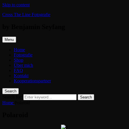
Skip to content
Cross The Line Fotografie
by Benjamin Seyfang
Menu
Home
Fotografie
Shop
Über mich
FAQ
Kontakt
Kooperationspartner
Search
Search for:
Search
Home
Polaroid
Polaroid