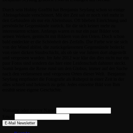
Durch sein Hobby Graffiti hat Benjamin Seyfang schon so einige
Abrissgebäude verschönert. Mit der Zeit sah er noch viel mehr in
den Gebäuden als nur ein Abrisshaus. Oft blieben Einrichtung und
persönliche Gegenstände zurück, für die sich keiner mehr zu
interessieren schien. Anfangs waren es nur ein paar Bilder von
seinen Werken, gemischt mit Bildern von den Orten. Doch schon
bald entdeckte er die Schönheit des Zerfalls. Die Farbe wie sie sich
von der Wand ablöst, die zurückgelassenen Gegenstände bedeckt
von einer dicken Staubschicht, als ob sie vor Jahren dort abgestellt
und vergessen wurden. Im Jahr 2012 war klar das dies nicht nur ein
paar Fotos sind sondern das hier eine Leidenschaft dahinter steckt.
Somit begann die Reise rund um den Globus, immer auf der Suche
nach den verlassenen und vergessen Orten dieser Welt. Benjamin
Seyfang empfindet die Fotografie als Ruhepol in einer Zeit in der
alles schnell und hektisch zu geht. Jedes einzelne Bild von Ihm
erzählt seine eigene Geschichte.
Vorname oder ganzer Name
Email