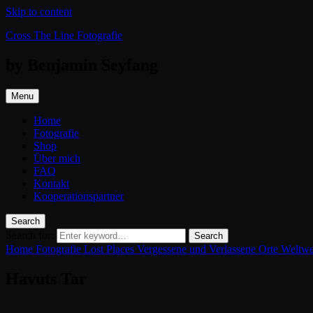
Skip to content
Cross The Line Fotografie
by Benjamin Seyfang
Menu
Home
Fotografie
Shop
Über mich
FAQ
Kontakt
Kooperationspartner
Search
Search for:
Search
Home
Fotografie
Lost Places
Vergessene und Verlassene Orte Weltwe
Havuts Tar