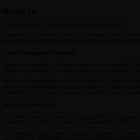
Havuts Tar
Verlassenes Kloster in Armenien mit Geschichte und Ausblick
Verlassene Orte in Armenien haben ihren ganz eigenen Reiz – und das 
Naturreservat, unweit des bekannten Garni-Tempels, liegt diese mittel
Unser Aufstieg ins Abenteuer
Es war unser erster Tag in Armenien, und wir waren schon jetzt bege
mussten wir eine kleine, aber steile Wanderung auf uns nehmen. Der 
Motiviert und neugierig stiegen wir den Berg hinauf, Schritt für Schr
näher wir dem Kloster kamen, desto mehr spürten wir die besondere 
ausstrahlte. Der Weg hatte sich gelohnt – ein perfekter Auftakt für u
Was ist Havuts Tar?
Das Kloster Havuts Tar (armenisch: Հավուց Թառ Վանք) wurde zwisch
oberhalb des Azat-Flusses und bietet einen traumhaften Ausblick auf
Auch wenn die Anlage teilweise verfallen ist, sind noch viele architek
noch heute feine Verzierungen aus dunkelgrauem und orangefarbenem 