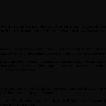
Kloster Havuts Tar, hoch über dem Azat-Tal gelegen, ist eines der bee
alterliche Klosterruine wie ein verstecktes Juwel in der wilden Landscha
istert von der atemberaubenden Natur, den Farben und der Weite diese
Himmel war grau, Nebel hing über den Hügeln, immer wieder nieselte e
itt, mit dem Ziel vor Augen. Schon unterwegs entdeckten wir alte Khach
Atmosphäre dieses Ortes. Oben angekommen standen wir vor einer beein
nser Armenien-Abenteuer.
en dem 11. und 13. Jahrhundert erbaut und zählt heute zu den bedeu
 die Schluchten und Berge rund um Garni.
tonische Details erhalten: alte Mönchszellen, Reliefs, Inschriften, und 
Tuffstein sichtbar sind.