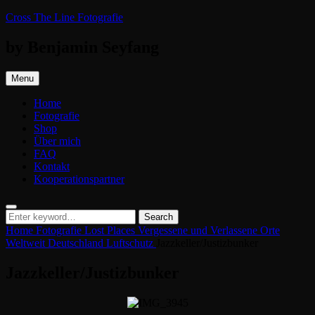
Skip
Cross The Line Fotografie
to
content
by Benjamin Seyfang
Menu
Home
Fotografie
Shop
Über mich
FAQ
Kontakt
Kooperationspartner
Search
Search
Search
for:
Home
Fotografie
Lost Places
Vergessene und Verlassene Orte
Weltweit
Deutschland
Luftschutz
Jazzkeller/Justizbunker
Jazzkeller/Justizbunker