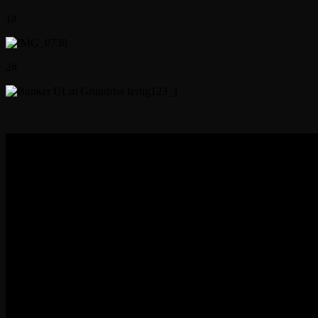
1#
2#