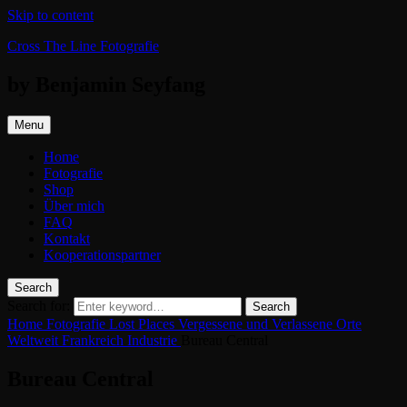
Skip to content
Cross The Line Fotografie
by Benjamin Seyfang
Menu
Home
Fotografie
Shop
Über mich
FAQ
Kontakt
Kooperationspartner
Search
Search for:
Search
Home
Fotografie
Lost Places
Vergessene und Verlassene Orte
Weltweit
Frankreich
Industrie
Bureau Central
Bureau Central