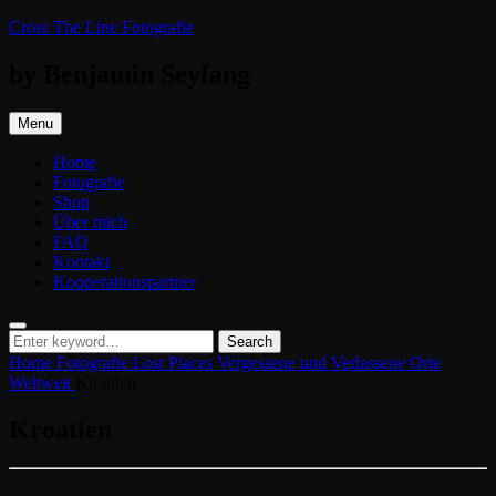
Skip
Cross The Line Fotografie
to
content
by Benjamin Seyfang
Menu
Home
Fotografie
Shop
Über mich
FAQ
Kontakt
Kooperationspartner
Search
Search
Search
for:
Home
Fotografie
Lost Places
Vergessene und Verlassene Orte
Weltweit
Kroatien
Kroatien