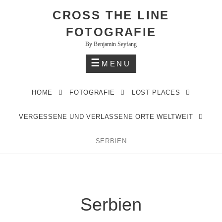
Skip
CROSS THE LINE
to
FOTOGRAFIE
content
By Benjamin Seyfang
MENU
HOME
FOTOGRAFIE
LOST PLACES
VERGESSENE UND VERLASSENE ORTE WELTWEIT
SERBIEN
Serbien