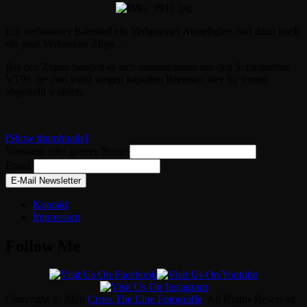
Ein verlassener Bahnhof ein Verlassenes Abstellgleis und dazu noch
ein paar Verlassene Züge…
Bei den Zügen handelt es sich unteranderem um den
Schienenbus
VT95 die dort wohl wegen kaputten Bremsen hier für immer
abgestellt wurden.
[Show thumbnails]
Vorname oder ganzer Name
Email
Kontakt
Impressum
Follow Me
Copyright © 2026
Cross The Line Fotografie
. All Rights Reserved.