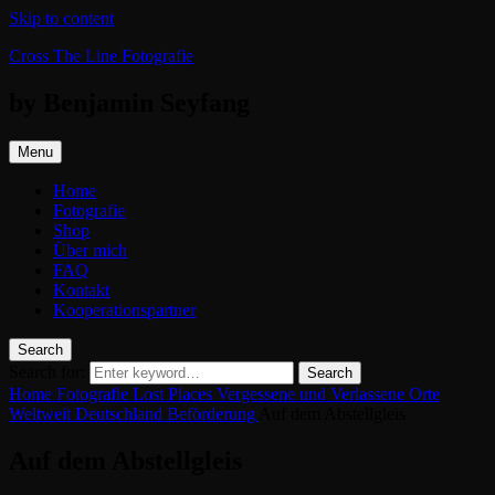
Skip to content
Cross The Line Fotografie
by Benjamin Seyfang
Menu
Home
Fotografie
Shop
Über mich
FAQ
Kontakt
Kooperationspartner
Search
Search for:
Search
Home
Fotografie
Lost Places
Vergessene und Verlassene Orte
Weltweit
Deutschland
Beförderung
Auf dem Abstellgleis
Auf dem Abstellgleis