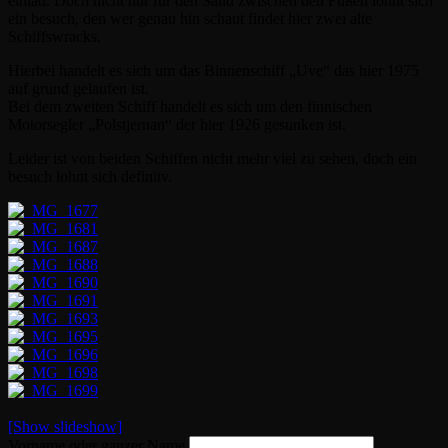
einläd. Doch nicht nur für den Sand zwischen den Füßen lohnt sich
ein besuch, den wer genau hin schaut findet hier zwei alte
Schiffswracks.
Hierbei handelt es sich um das Binnenschiff „Uve“ das hier 1975
auf grund gelaufen ist.
Bei dem zweiten Schiff handelt es sich um den finnischen
Motorsegler „Polstjernan“ der hier 1926 gesunken ist.
Leider ist von beiden Schiffen nicht mehr viel zu sehen, doch ein
besuch lohnt sich definitv.
[Show slideshow]
Vorname oder ganzer Name