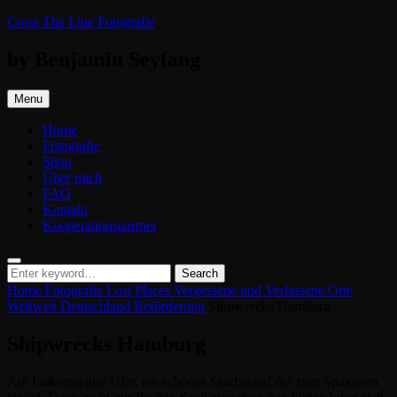
Skip
Cross The Line Fotografie
to
content
by Benjamin Seyfang
Menu
Home
Fotografie
Shop
Über mich
FAQ
Kontakt
Kooperationspartner
Search
Search
Search
for:
Home
Fotografie
Lost Places
Vergessene und Verlassene Orte
Weltweit
Deutschland
Beförderung
Shipwrecks Hamburg
Shipwrecks Hamburg
Am Falkensteiner Ufer, ein schöner Sandstrand der zum Spazieren