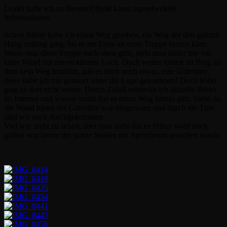
Leider habe ich zu diesem Objekt kaum irgendwelche
Informationen.
Schon früher habe ich einen Weg gesehen, ein Weg der den ganzen
Hang entlang ging, bis er am Ende an einer Treppe heraus kam.
Wenn man diese Treppe nach oben geht, steht man leider nur vor
einer Wand mit einem kleinen Loch. Doch weiter hinten im Berg an
dem kein Weg hinführt, gab es doch noch etwas, eine Gittertüre,
diese habe ich mir genauer unter die Lupe genommen! Doch leider
ging es dort nicht weiter. Durch Zufall entdecke ich aktuelle Bilder
im Internet und wusste somit das es einen Weg hinein gibt. Siehe da,
die Wand hinter der Gittertüre war eingerissen und durch die Türe
sind wir auch durchgekommen.
Viel war nicht zu sehen, aber man sieht das es früher wohl noch
größer war bevor der ganze Stollen mit Spritzbeton gesichert wurde.