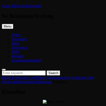
Skip
Cross The Line Fotografie
to
content
by Benjamin Seyfang
Menu
Home
Fotografie
Shop
Über mich
FAQ
Kontakt
Kooperationspartner
Search
Search
Search
for:
Home
Fotografie
Lost Places
Vergessene und Verlassene Orte
Weltweit
Deutschland
Luftschutz
Eisstollen
Eisstollen