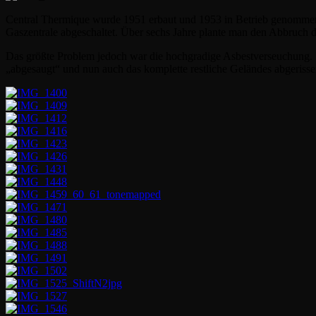
Central Thermique wurde 1951 erbaut und 1953 in Betrieb genommen.
Gaszentrale abgeschaltet. Über sechs Jahre plante man den Abbruch
Das größte Problem jedoch war die hochgradige Asbestverseuchung. D
„abgesaugt“ und nun auch das komplette restliche Geländes abgerisse