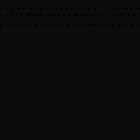
 In Central Thermique wurden durch die Gichtgase der Hochöfen Turbi
 des 5.000 Quadratmeter großen Komplexes, der dann 2013 genehmigt w
ie Kessel mussten hermetisch abgeriegelt werden, um ein austreten de
n.