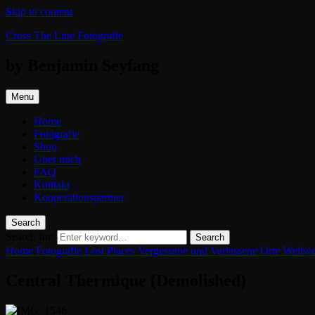
Skip to content
Cross The Line Fotografie
by Benjamin Seyfang
Menu
Home
Fotografie
Shop
Über mich
FAQ
Kontakt
Kooperationspartner
Search
Search for:
Search
Home
Fotografie
Lost Places
Vergessene und Verlassene Orte Weltw
Central Thermique (Demolished)