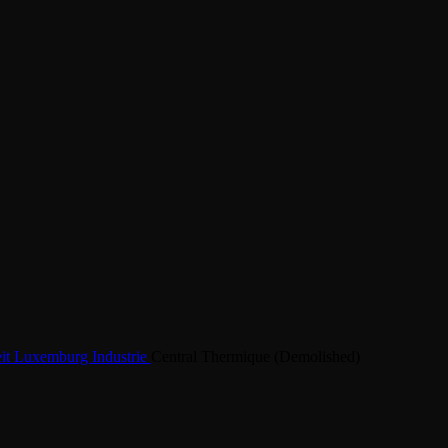
eit
Luxemburg
Industrie
Central Thermique (Demolished)