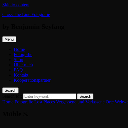
Skip to content
Cross The Line Fotografie
by Benjamin Seyfang
Menu
Home
Fotografie
Shop
Über mich
FAQ
Kontakt
Kooperationspartner
Search
Search for:
Search
Home
Fotografie
Lost Places
Vergessene und Verlassene Orte Weltw
Mühle S.