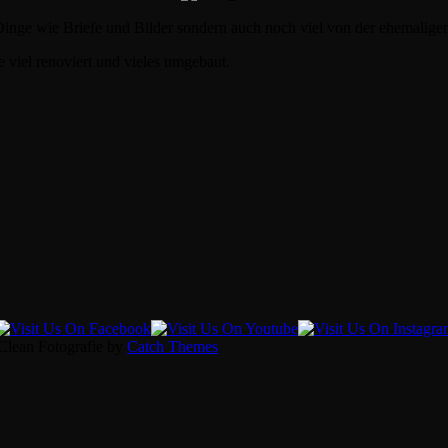
he Dinge wie Briefe und Bilder sondern auch noch viel von der ehemalig
 viel renoviert und vieles umgebaut.
 Clean Fotografie by
Catch Themes