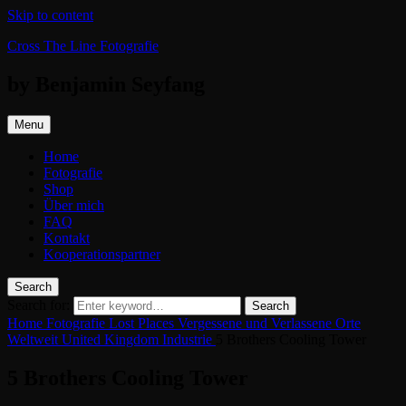
Skip to content
Cross The Line Fotografie
by Benjamin Seyfang
Menu
Home
Fotografie
Shop
Über mich
FAQ
Kontakt
Kooperationspartner
Search
Search for:
Search
Home
Fotografie
Lost Places
Vergessene und Verlassene Orte
Weltweit
United Kingdom
Industrie
5 Brothers Cooling Tower
5 Brothers Cooling Tower