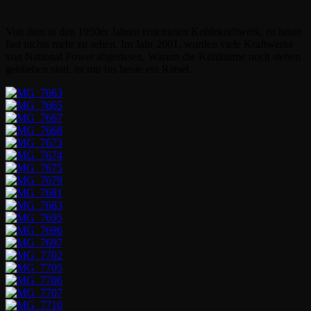
Von dem in den 1950er Jahren errichteten Kohlekraftwerk, ist heute
fast nichts mehr zu sehen. Im Jahr 2001, wurden viele Kraftwerke
von National Power abgerissen. Warum die Kühltürme noch stehen
geblieben sind, ist mir bis heute ein Rätsel.