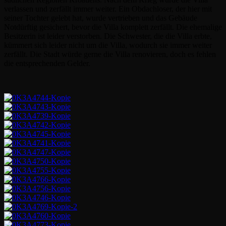
verlassen und zerfällt immer weiter. Ein Obdachloser, der hier mit
seiner Tochter gelebt hat, wurde vertrieben und das Gebäude
Notdürftig gesichert, bevor die Villa komplett zerfällt. Die ehemalige
Besitzerin ist leider verstorben. Die Schwester, die die Villa erbte,
kümmert sich leider nicht um die Villa, wodurch sie immer weiter
zerfällt. Die Stadt würde gerne die Villa renovieren, doch es fehlen
die entsprechenden Gelder.