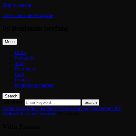
Skip to content
Cross The Line Fotografie
by Benjamin Seyfang
Menu
Home
Fotografie
Shop
Über mich
FAQ
Kontakt
Kooperationspartner
Search
Search for:
Search
Home
Fotografie
Lost Places
Vergessene und Verlassene Orte
Weltweit
Kroatien
Anwesen
Villa Emma
Villa Emma