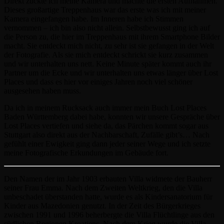
Direkt zückte ich meine Kamera und machte die ersten Aufnahmen.
Dieses großartige Treppenhaus war das erste was ich mit meiner
Kamera eingefangen habe. Im Inneren habe ich Stimmen
vernommen – ich bin also nicht allein. Selbstbewusst ging ich auf
die Person zu, die hier im Treppenhaus mit ihrem Smartphone Bilder
macht. Sie entdeckt mich nicht, zu sehr ist sie gefangen in der Welt
der Fotografie. Als sie mich entdeckt schrickt sie kurz zusammen
und wir unterhalten uns nett. Keine Minute später kommt auch ihr
Partner um die Ecke und wir unterhalten uns etwas länger über Lost
Places und dass es hier vor einiges Jahren noch viel schöner
ausgesehen haben muss.
Da ich in meinem Rucksack auch immer mein Buch Lost Places
Baden Württemberg dabei habe, konnten wir unsere Gespräche über
Lost Places vertiefen und siehe da, das Pärchen kommt sogar aus
Stuttgart also direkt aus der Nachbarschaft, Zufälle gibt’s… Nach
gefühlt einer Ewigkeit ging dann jeder seiner Wege und ich setzte
meine Fotografische Erkundungen im Gebäude fort.
Den Namen der im Jahr 1903 erbauten Villa widmete der Bauherr
seiner Frau Emma. Nach dem Zweiten Weltkrieg, den die Villa
unbeschadet überstanden hatte, wurde es als Kindersanatorium für
Kinder aus Mazedonien genutzt. In der Zeit des Bürgerkrieges
zwischen 1991 und 1996 beherbergte die Villa Flüchtlinge aus den
südlichen Regionen Kroatiens. Nach dem Krieg wurde die Villa