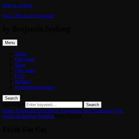
Skip to content
Cross The Line Fotografie
by Benjamin Seyfang
Menu
Home
Fotografie
Shop
Über mich
FAQ
Kontakt
Kooperationspartner
Search
Search for:
Search
Home
Fotografie
Lost Places
Vergessene und Verlassene Orte
Weltweit
Belgien
Wohnen
Farm Fat Cat
Farm Fat Cat