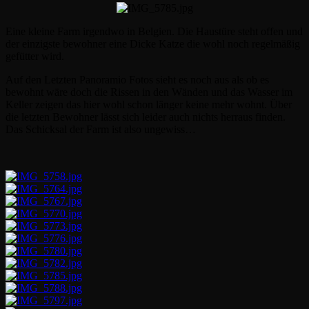
Eine kleine Farm irgendwo in Belgien. Die Haustüre steht offen und
der einzigste bewohner eine Dicke Katze die wohl noch regelmäßig
gefütter wird.
Auf den Letzten Panoramio Fotos sieht es noch aus als ob es
bewohnt wäre doch die Rissen in den Wänden und das Wasser im
Keller zeigen das hier wohl schon länger keine mehr wohnt. Über
die letzten Bewohner lässt sich leider auch nichts herraus finden.
Das Schicksal der Farm ist also ungewiss…