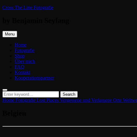
Skip
Cross The Line Fotografie
to
content
by Benjamin Seyfang
Menu
Home
Fotografie
Shop
Über mich
FAQ
Kontakt
Kooperationspartner
Search
Search
Search
for:
Home
Fotografie
Lost Places
Vergessene und Verlassene Orte Weltw
Belgien