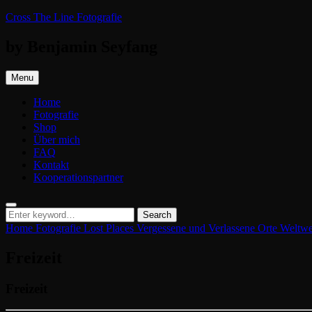
Skip
Cross The Line Fotografie
to
content
by Benjamin Seyfang
Menu
Home
Fotografie
Shop
Über mich
FAQ
Kontakt
Kooperationspartner
Search
Search
Search
for:
Home
Fotografie
Lost Places
Vergessene und Verlassene Orte Weltw
Freizeit
Freizeit