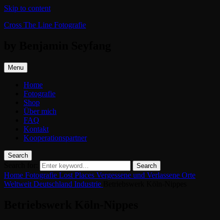
Skip to content
Cross The Line Fotografie
by Benjamin Seyfang
Menu
Home
Fotografie
Shop
Über mich
FAQ
Kontakt
Kooperationspartner
Search
Search for:
Search
Home
Fotografie
Lost Places
Vergessene und Verlassene Orte
Weltweit
Deutschland
Industrie
Betriebswerk Köln-Nippes
Betriebswerk Köln-Nippes