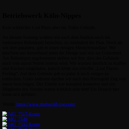
Betriebswerk Köln-Nippes
Kein wirklicher Lost Place aber ein Tolles Gelände.
An diesem Sonntag wollten wir nach dem Stadion noch ein
verlassenes Bahndepot besuchen, so zumindest der Plan. Doch als
wir dort ankamen, gab es einen riesigen Menschenauflauf. Wir
mischten uns kurzerhand unter die Menge und rein ins Getümmel.
Am Bahndepot angekommen stellten wir fest, dass das Gebäude
noch von einem Verein betreut wird. Wir wurden herzlich zu Kaffee
und Kuchen eingeladen, jedoch fehlte das erhoffte „Lost Places-
Feeling“. Auf dem Gelände gab es jedoc h noch einiges zu
entdecken. Unter anderem durften wir auch den Rheingold Zug von
innen besichtigen. Der Eintritt war komplett kostenlos und alle
Mitglieder des Vereins waren wirklich sehr nett! Ein Besuch hier
lohnt sich definitiv.
Verein:
https://www.rheingold-zug.com/