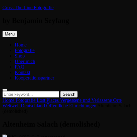
Skip
Cross The Line Fotografie
to
content
by Benjamin Seyfang
Menu
Home
Fotografie
Shop
Über mich
FAQ
Kontakt
Kooperationspartner
Search
Search
Search
for:
Home
Fotografie
Lost Places
Vergessene und Verlassene Orte
Weltweit
Deutschland
Öffentliche Einrichtungen
Altenheim Salach
(demolished)
Altenheim Salach (demolished)