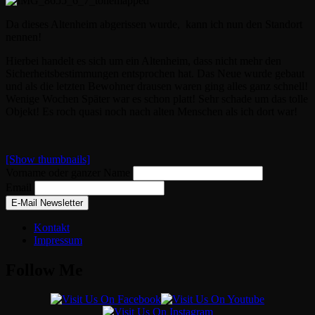
Da dieses Altenheim abgerissen wurde, kann ich nun den Standort
nennen!
Hierbei handelt es sich um ein Altenheim, dass nicht mehr den
Sicherheitsbestimmungen entsprochen hat. Das Neue wurde gebaut
und als die letzten Bewohner drausen waren ging alles ganz schnell!
Wenige Wochen Später war es schon platt! Sehr schade um das tolle
Objekt! Es roch quasi noch nach alten Menschen als ich dort war!
[Show thumbnails]
Vorname oder ganzer Name
Email
Kontakt
Impressum
Follow Me