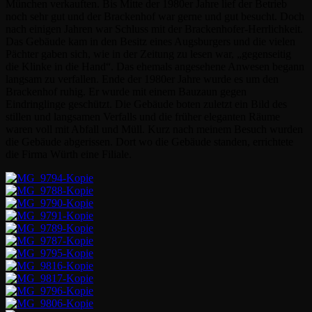
München verkauften. Bis Mitte der 1980er Jahre lief der Betrieb
noch sehr gut und der Brackenhof war gerne und gut besucht. Doch
nach einigen Jahren war Schluss mit der Brackenhofer-Herrlichkeit.
Das Gebäude kam in den Besitz eines Augsburgers und die vielen
Pächter gaben sich, wie in der Zeitung zu lesen war, „gegenseitig
die Klinke in die Hand“. Das ehemals angesehene Anwesen begann
langsam zu verfallen. Ende der 1980er Jahre wurde es um den
Brackenhof ruhig. Er wurde mit einem Bauzaun gegen
Eindringlinge geschützt. Die Gebäude boten zuletzt ein Bild des
stillen und langsamen Verfalls und die früher eleganten Räume
waren voll mit Abfall und Müll. Kurz nach meinem Besuch wurden
die Gebäude abgerissen. Dort wo die Gebäude standen, errichtete
die Firma Würth eine Filiale.