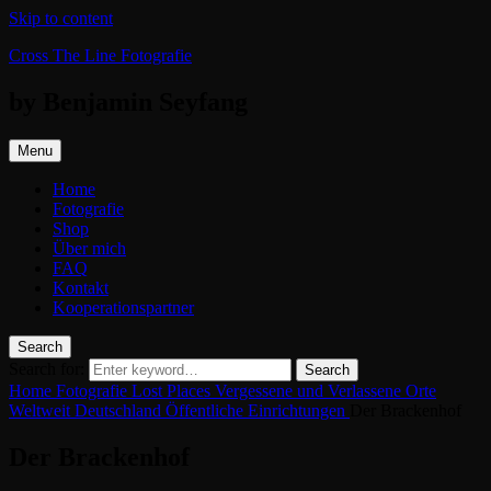
Skip to content
Cross The Line Fotografie
by Benjamin Seyfang
Menu
Home
Fotografie
Shop
Über mich
FAQ
Kontakt
Kooperationspartner
Search
Search for:
Search
Home
Fotografie
Lost Places
Vergessene und Verlassene Orte
Weltweit
Deutschland
Öffentliche Einrichtungen
Der Brackenhof
Der Brackenhof