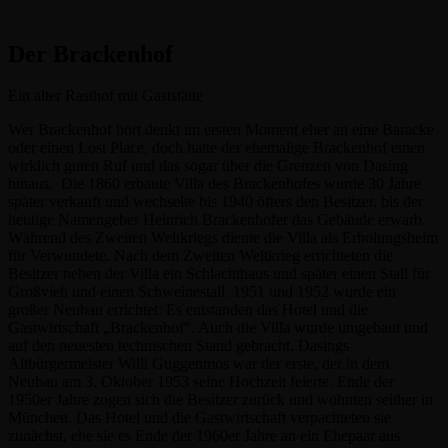
Der Brackenhof
Ein alter Rasthof mit Gaststätte
Wer Brackenhof hört denkt im ersten Moment eher an eine Baracke
oder einen Lost Place, doch hatte der ehemalige Brackenhof einen
wirklich guten Ruf und das sogar über die Grenzen von Dasing
hinaus. Die 1860 erbaute Villa des Brackenhofes wurde 30 Jahre
später verkauft und wechselte bis 1940 öfters den Besitzer, bis der
heutige Namengeber Heinrich Brackenhofer das Gebäude erwarb.
Während des Zweiten Weltkriegs diente die Villa als Erholungsheim
für Verwundete. Nach dem Zweiten Weltkrieg errichteten die
Besitzer neben der Villa ein Schlachthaus und später einen Stall für
Großvieh und einen Schweinestall. 1951 und 1952 wurde ein
großer Neubau errichtet: Es entstanden das Hotel und die
Gastwirtschaft „Brackenhof“. Auch die Villa wurde umgebaut und
auf den neuesten technischen Stand gebracht. Dasings
Altbürgermeister Willi Guggenmos war der erste, der in dem
Neubau am 3. Oktober 1953 seine Hochzeit feierte. Ende der
1950er Jahre zogen sich die Besitzer zurück und wohnten seither in
München. Das Hotel und die Gastwirtschaft verpachteten sie
zunächst, ehe sie es Ende der 1960er Jahre an ein Ehepaar aus