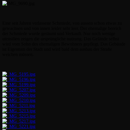
Eine seit Jahren verlassene Schmiede, von aussen schon etwas zu
gewachsen und von innen leider sehr leer. Der ehemalige bereich
der Schmiede wurde geräumt und Verkauft. Nur noch wenige
utensilien zeigen die ursprüngliche nutzung. Das Gelände selbst
wird vom Sohn des ehemaligen Bewohners gepflegt. Das Gebäude
ist Eigentum der Stadt und wird bald dem ausbau der Straße
weichen müssen.