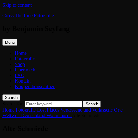
Skip to content
Cross The Line Fotografie
by Benjamin Seyfang
Menu
Home
Fotografie
Shop
Über mich
FAQ
Kontakt
Kooperationspartner
Search
Search for:
Search
Home
Fotografie
Lost Places
Vergessene und Verlassene Orte
Weltweit
Deutschland
Wohnhäuser
Alte Schmiede
Alte Schmiede