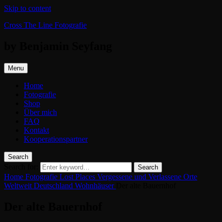
Skip to content
Cross The Line Fotografie
by Benjamin Seyfang
Menu
Home
Fotografie
Shop
Über mich
FAQ
Kontakt
Kooperationspartner
Search
Search for:
Search
Home
Fotografie
Lost Places
Vergessene und Verlassene Orte
Weltweit
Deutschland
Wohnhäuser
Der alte Bauernhof
Der alte Bauernhof