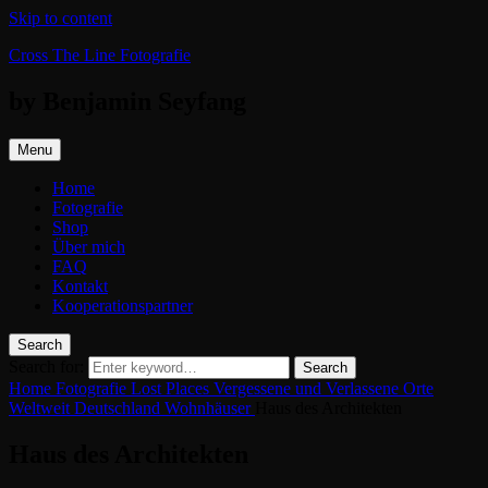
Skip to content
Cross The Line Fotografie
by Benjamin Seyfang
Menu
Home
Fotografie
Shop
Über mich
FAQ
Kontakt
Kooperationspartner
Search
Search for:
Search
Home
Fotografie
Lost Places
Vergessene und Verlassene Orte
Weltweit
Deutschland
Wohnhäuser
Haus des Architekten
Haus des Architekten