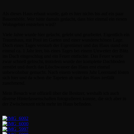
Als dieses Haus erbaut wurde, gab es hier nichts bis auf ein paar
Bauernhöfe. Wer hätte damals gedacht, dass hier einmal ein riesen
Wohngebiet entstehen wird?
Viele Jahre wurde hier gelacht, gelebt und gearbeitet. Eigentlich ein
Traumhaus, mit Pool im Garten und einer wunderschönen Lage.
Doch eines Tages verstarb der Eigentümer und das Haus stand erst
einmal ca. 1 Jahr leer, bis eines Tages bei einem Unwetter der Blitz
ins Dach eingeschlug und ein Feuer entfachte. Das Feuer wurde
zwar schnell gelöscht, trotzdem wurde der komplette Dachboden
zerstört und durch das Löschwasser das Haus erst einmal
unbewohnbar gemacht. Nach einem weiteren Jahr Leerstand lösten
sich hier und da schon die Tapeten ab und das Haus zerfällt
zunehmend.
Mein Besuch war offiziell über die Besitzer, weshalb ich auch
diverse Hinterlassenschaften fotografieren konnte, die sich aber in
der Zwischenzeit nicht mehr im Haus befinden.