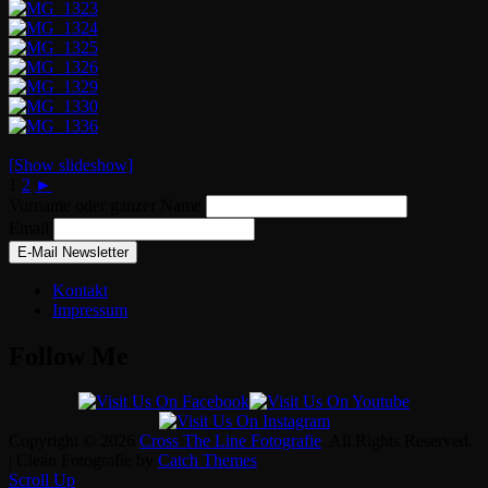
[Show slideshow]
1
2
►
Vorname oder ganzer Name
Email
Kontakt
Impressum
Follow Me
Copyright © 2026
Cross The Line Fotografie
. All Rights Reserved.
| Clean Fotografie by
Catch Themes
Scroll Up