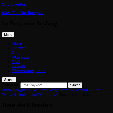
Skip to content
Cross The Line Fotografie
by Benjamin Seyfang
Menu
Home
Fotografie
Shop
Über mich
FAQ
Kontakt
Kooperationspartner
Search
Search for:
Search
Home
Fotografie
Lost Places
Vergessene und Verlassene Orte
Weltweit
Deutschland
Wohnhäuser
Haus des Künstlers
Haus des Künstlers