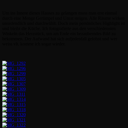
Um ins Innere dieses Hauses zu gelangen muss man erst einmal
durch eine Menge Gerümpel und Unrat steigen. Alle Räume wirken
unordendlich und durchwühlt. Doch mein persönliches Highlight ist
und bleibt die Küche. Ich fotografierte aus den verschiedensten
Winkeln das Herzstück, um am Ende ein bezauberndes Bild zu
bekommen. Der Aufwand hat sich aufjedenfall gelohnt und wer
weiss vlt. komme ich sogar wieder.