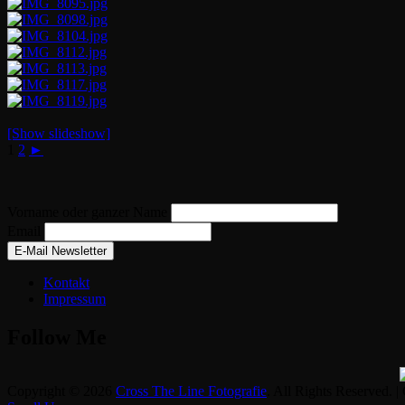
[Show slideshow]
1
2
►
Vorname oder ganzer Name
Email
Kontakt
Impressum
Follow Me
Copyright © 2026
Cross The Line Fotografie
. All Rights Reserved. |