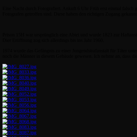
Eine Nacht durch Fotografiert. Ankuft 6 Uhr Früh erst einmal falsch
Fotografen getroffen sind. Diese haben den richtigen Zugang gekann
Prison 15H war ursprünglich eine Abtei und wurde 1823 zur Haftanst
Dier Eröffnung zog sich allerdings bis ins Jahr 1960.
1974 wurde das Gefängnis zu einer Jungendstrafanstalt für Täter un
noch die Männer in diesem Gebäude gewesen. Ich nehme an, dass di