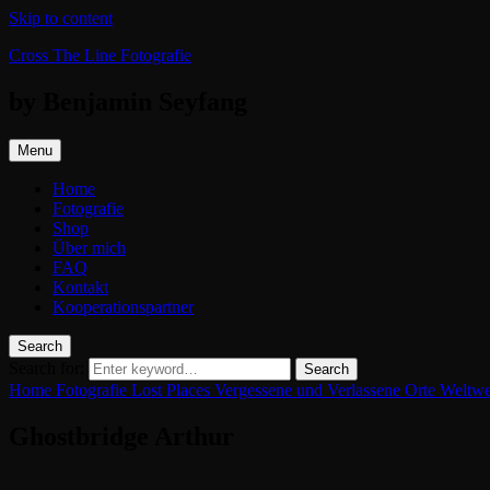
Skip to content
Cross The Line Fotografie
by Benjamin Seyfang
Menu
Home
Fotografie
Shop
Über mich
FAQ
Kontakt
Kooperationspartner
Search
Search for:
Search
Home
Fotografie
Lost Places
Vergessene und Verlassene Orte Weltw
Ghostbridge Arthur