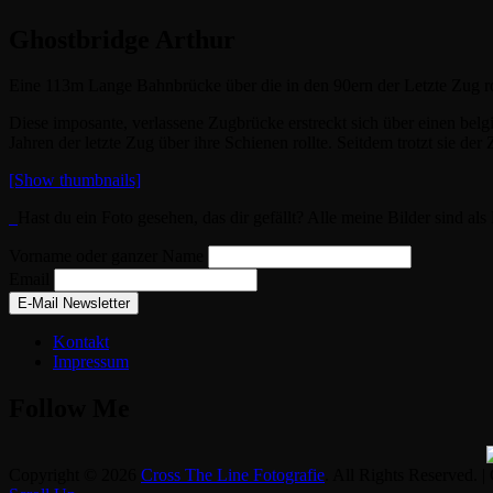
Ghostbridge Arthur
Eine 113m Lange Bahnbrücke über die in den 90ern der Letzte Zug ro
Diese imposante, verlassene Zugbrücke erstreckt sich über einen bel
Jahren der letzte Zug über ihre Schienen rollte. Seitdem trotzt sie d
[Show thumbnails]
Hast du ein Foto gesehen, das dir gefällt? Alle meine Bilder sind al
Vorname oder ganzer Name
Email
Kontakt
Impressum
Follow Me
Copyright © 2026
Cross The Line Fotografie
. All Rights Reserved. |