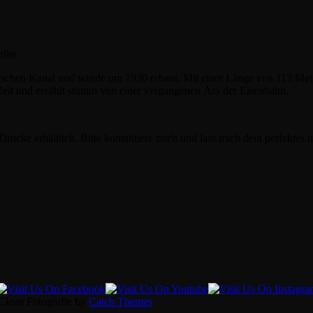
llte
gischen Kanal und wurde um 1930 erbaut. Mit einer Länge von 113 Mete
er Zeit und erzählt stumm von einer vergangenen Ära der Eisenbahn.
s Drucke erhältlich. Bitte kontaktiere mich und lass mich dein perfektes
 Clean Fotografie by
Catch Themes