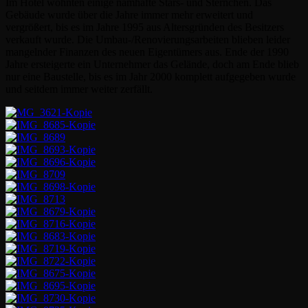
Im Hotel wohnten einige namhafte Stars- und Sternchen. Das
Gebäude wurde über die Jahre immer mehr erweitert und
vergrößert, bis es im Jahre 1995 aus Altersgründen des Besitzers
verkauft wurde. Die Umbau-/Renovierungsarbeiten blieben leider
mangelnder Finanzen des neuen Eigentümers aus. Ende der 1990
Jahre ersteigerte ein Unternehmer das Gelände, doch am Ende blieb
nur eine Baustelle, bis es im Jahr 2000 komplett aufgegeben wurde
und seitdem immer weiter zerfällt.