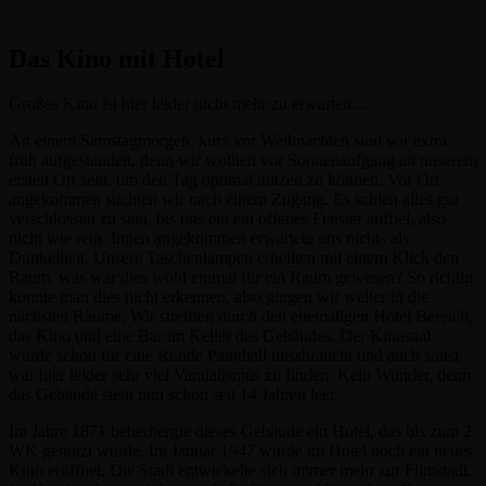
Das Kino mit Hotel
Großes Kino ist hier leider nicht mehr zu erwarten…
An einem Samstagmorgen, kurz vor Weihnachten sind wir extra
früh aufgestanden, denn wir wollten vor Sonnenaufgang an unserem
ersten Ort sein, um den Tag optimal nutzen zu können. Vor Ort
angekommen suchten wir nach einem Zugang. Es schien alles gut
verschlossen zu sein, bis uns ein ein offenes Fenster auffiel, also
nicht wie rein. Innen angekommen erwartete uns nichts als
Dunkelheit. Unsere Taschenlampen erhellten mit einem Klick den
Raum, was war dies wohl einmal für ein Raum gewesen? So richtig
konnte man dies nicht erkennen, also gingen wir weiter in die
nächsten Räume. Wir streiften durch den ehemaligen Hotel Bereich,
das Kino und eine Bar im Keller des Gebäudes. Der Kinosaal
wurde schon für eine Runde Paintball missbraucht und auch sonst
war hier leider sehr viel Vandalismus zu finden. Kein Wunder, denn
das Gebäude steht nun schon seit 14 Jahren leer.
Im Jahre 1871 beherbergte dieses Gebäude ein Hotel, das bis zum 2.
WK genutzt wurde. Im Januar 1947 wurde im Hotel noch ein neues
Kino eröffnet. Die Stadt entwickelte sich immer mehr zur Filmstadt.