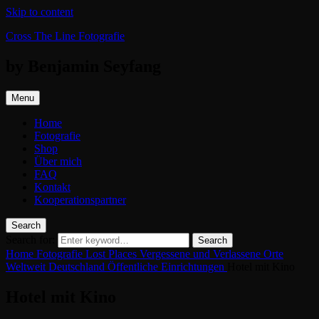
Skip to content
Cross The Line Fotografie
by Benjamin Seyfang
Menu
Home
Fotografie
Shop
Über mich
FAQ
Kontakt
Kooperationspartner
Search
Search for:
Search
Home
Fotografie
Lost Places
Vergessene und Verlassene Orte
Weltweit
Deutschland
Öffentliche Einrichtungen
Hotel mit Kino
Hotel mit Kino